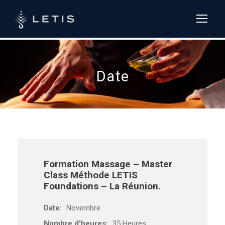
LETIS formation :
+33 (0)4 84 13
37 54
Date
Formation Massage – Master
Class Méthode LETIS
Foundations – La Réunion.
Date:
Novembre
Nombre d'heures:
35 Heures