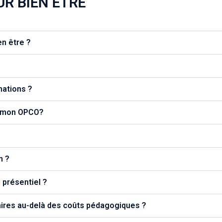
R BIEN ETRE
en être ?
mations ?
c mon OPCO?
n ?
présentiel ?
aires au-delà des coûts pédagogiques ?