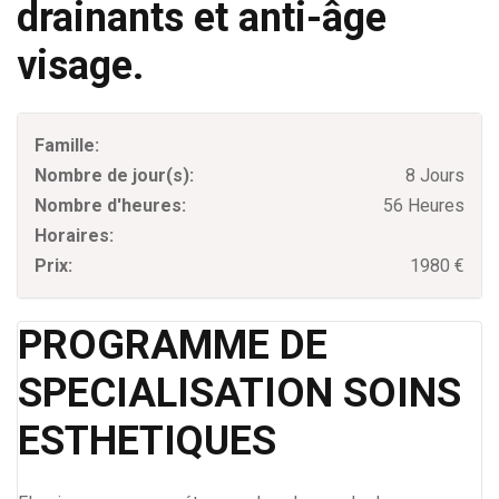
drainants et anti-âge
visage.
Famille:
Nombre de jour(s):
8 Jours
Nombre d'heures:
56 Heures
Horaires:
Prix:
1980 €
PROGRAMME DE
SPECIALISATION SOINS
ESTHETIQUES​